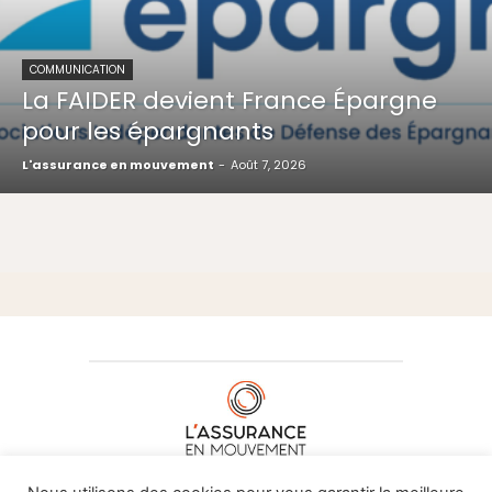
COMMUNICATION
La FAIDER devient France Épargne
pour les épargnants
L'assurance en mouvement
-
Août 7, 2026
À PROPOS DE NOUS
•
CONTACT