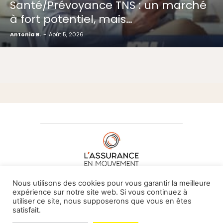
Santé/Prévoyance TNS : un marché
à fort potentiel, mais…
Antonia B.
-
Août 5, 2026
À PROPOS DE NOUS
•
CONTACT
Nous utilisons des cookies pour vous garantir la meilleure
expérience sur notre site web. Si vous continuez à
utiliser ce site, nous supposerons que vous en êtes
satisfait.
© L'assurance en mouvement -
By Vovoxx Média