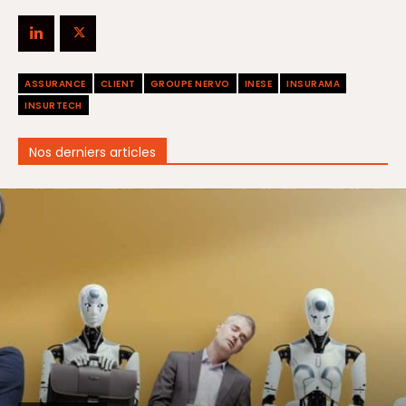
ASSURANCE
CLIENT
GROUPE NERVO
INESE
INSURAMA
INSURTECH
Nos derniers articles