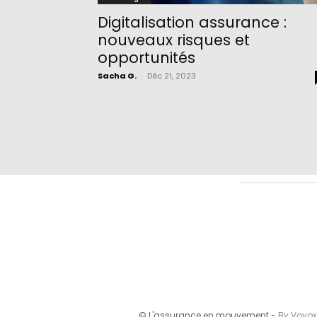
Digitalisation assurance :
nouveaux risques et
opportunités
Sacha G.
-
Déc 21, 2023
© L'assurance en mouvement -
By Vovox