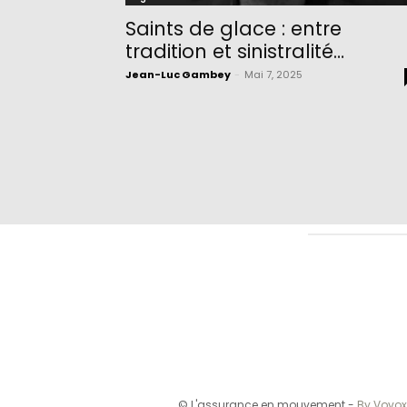
Saints de glace : entre
tradition et sinistralité…
Jean-Luc Gambey
-
Mai 7, 2025
© L'assurance en mouvement -
By Vovox