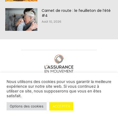
Carnet de route : le feuilleton de l’été
#4
Août 10, 2026
À PROPOS DE NOUS
•
CONTACT
Nous utilisons des cookies pour vous garantir la meilleure
expérience sur notre site web. Si vous continuez à
utiliser ce site, nous supposerons que vous en êtes
satisfait.
© L'assurance en mouvement -
By Vovoxx Média
Options des cookies
ACCEPTER
Mentions légales
Contributeurs