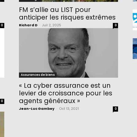
FM s’allie au LIST pour
anticiper les risques extrêmes
Richard D
-
Juil 2, 2025
0
0
Assurances de biens
« La cyber assurance est un
levier de croissance pour les
agents généraux »
0
Jean-Luc Gambey
-
Oct 13, 2021
0