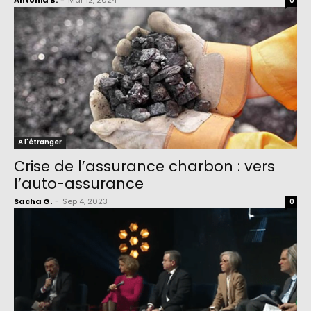
Antonia B.
-
Mar 12, 2024
0
A l'étranger
Crise de l’assurance charbon : vers
l’auto-assurance
Sacha G.
-
Sep 4, 2023
0