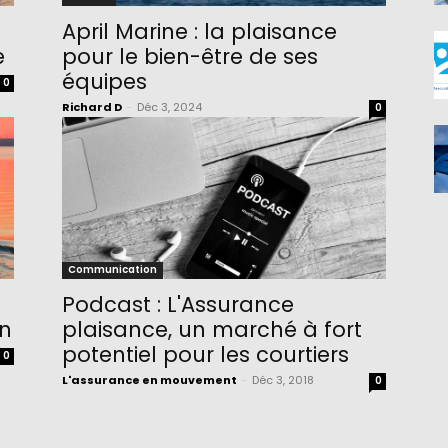
April Marine : la plaisance
e
pour le bien-être de ses
équipes
0
Richard D
-
Déc 3, 2024
0
Communication
Podcast : L'Assurance
on
plaisance, un marché à fort
potentiel pour les courtiers
0
L'assurance en mouvement
-
Déc 3, 2018
0