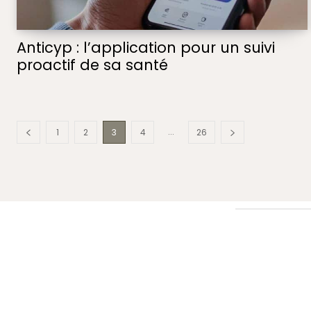
Anticyp : l’application pour un suivi
proactif de sa santé
...
1
2
3
4
26