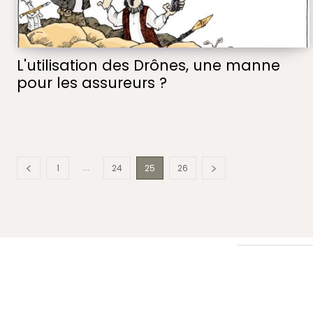
L'utilisation des Drônes, une manne
pour les assureurs ?
...
1
24
25
26