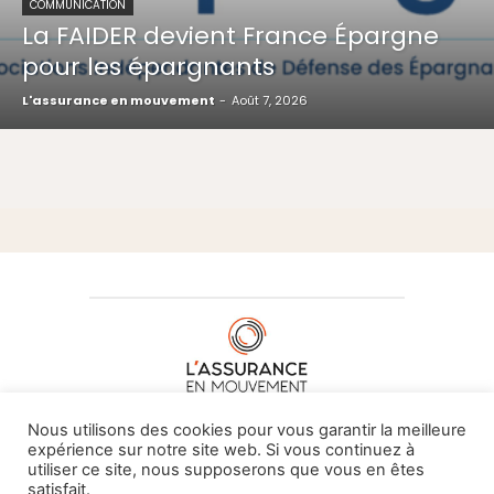
COMMUNICATION
La FAIDER devient France Épargne
pour les épargnants
L'assurance en mouvement
-
Août 7, 2026
À PROPOS DE NOUS
•
CONTACT
Nous utilisons des cookies pour vous garantir la meilleure
expérience sur notre site web. Si vous continuez à
utiliser ce site, nous supposerons que vous en êtes
satisfait.