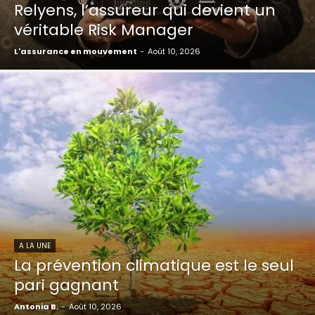
Relyens, l’assureur qui devient un
véritable Risk Manager
L'assurance en mouvement
-
Août 10, 2026
A LA UNE
La prévention climatique est le seul
pari gagnant
Antonia B.
-
Août 10, 2026