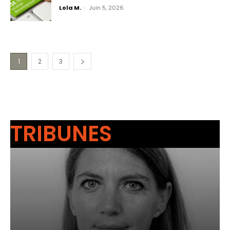
Lola M.
-
Juin 5, 2026
1
2
3
TRIBUNES