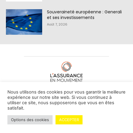
Souveraineté européenne : Generali
et ses investissements
Août 7, 2026
À PROPOS DE NOUS
•
CONTACT
Nous utilisons des cookies pour vous garantir la meilleure
expérience sur notre site web. Si vous continuez à
utiliser ce site, nous supposerons que vous en êtes
satisfait.
© L'assurance en mouvement -
By Vovoxx Média
Options des cookies
ACCEPTER
Mentions légales
Contributeurs