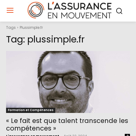
Tags
Plussimple.fr
Tag:
plussimple.fr
Formation et Compétences
« Le fait est que talent transcende les
compétences »