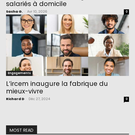
salariés à domicile
Sacha G.
-
Avr 10, 2026
0
Engagements
L’ircem inaugure la fabrique du
mieux-vivre
Richard D
-
Déc 27, 2024
0
MOST READ