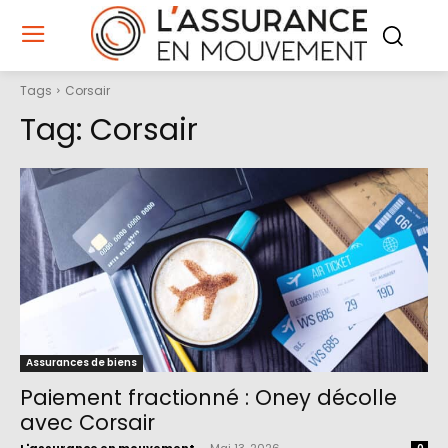
Tags
Corsair
Tag:
Corsair
Assurances de biens
Paiement fractionné : Oney décolle
avec Corsair