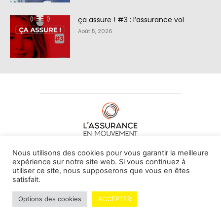
ça assure ! #3 : l’assurance vol
Août 5, 2026
À PROPOS DE NOUS
•
CONTACT
Nous utilisons des cookies pour vous garantir la meilleure
expérience sur notre site web. Si vous continuez à
utiliser ce site, nous supposerons que vous en êtes
satisfait.
© L'assurance en mouvement -
By Vovoxx Média
Options des cookies
ACCEPTER
Mentions légales
Contributeurs