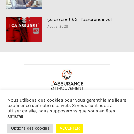
ça assure ! #3 : l’assurance vol
Août 5, 2026
À PROPOS DE NOUS
•
CONTACT
Nous utilisons des cookies pour vous garantir la meilleure
expérience sur notre site web. Si vous continuez à
utiliser ce site, nous supposerons que vous en êtes
satisfait.
© L'assurance en mouvement -
By Vovoxx Média
Options des cookies
ACCEPTER