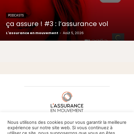
PODCASTS
ça assure ! #3 : l’assurance vol
L'assurance en mouvement
-
Août 5, 2026
À PROPOS DE NOUS
•
CONTACT
Nous utilisons des cookies pour vous garantir la meilleure
expérience sur notre site web. Si vous continuez à
utiliser ce site, nous supposerons que vous en êtes