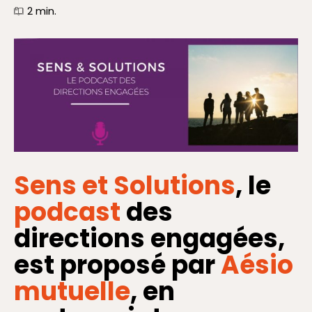
2
min.
Sens et Solutions
, le
podcast
des
directions engagées,
est proposé par
Aésio
mutuelle
, en