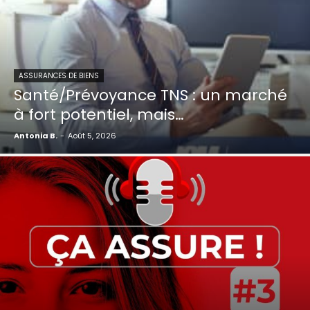
ASSURANCES DE BIENS
Santé/Prévoyance TNS : un marché
à fort potentiel, mais…
Antonia B.
-
Août 5, 2026