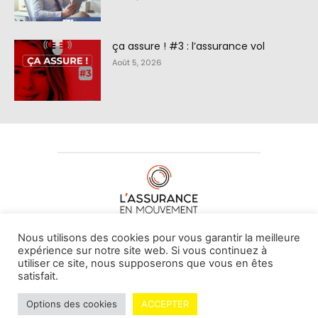
ça assure ! #3 : l’assurance vol
Août 5, 2026
À PROPOS DE NOUS
•
CONTACT
Nous utilisons des cookies pour vous garantir la meilleure
expérience sur notre site web. Si vous continuez à
utiliser ce site, nous supposerons que vous en êtes
satisfait.
© L'assurance en mouvement -
By Vovoxx Média
Options des cookies
ACCEPTER