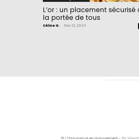
L’or : un placement sécurisé 
la portée de tous
Céline G.
-
Nov 12, 2024
© L'assurance en mouvement -
By Vovox