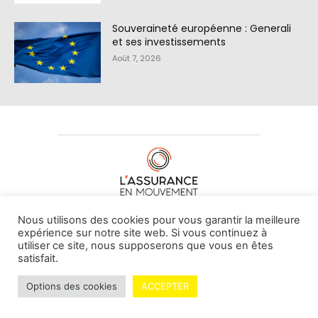
Souveraineté européenne : Generali
et ses investissements
Août 7, 2026
À PROPOS DE NOUS
•
CONTACT
Nous utilisons des cookies pour vous garantir la meilleure
expérience sur notre site web. Si vous continuez à
utiliser ce site, nous supposerons que vous en êtes
satisfait.
© L'assurance en mouvement -
By Vovoxx Média
Options des cookies
ACCEPTER
Mentions légales
Contributeurs