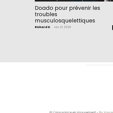
Doado pour prévenir les
troubles
musculosquelettiques
Richard D
-
Jan 21, 2025
© L'assurance en mouvement -
By Vovox