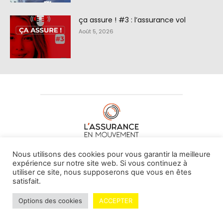
ça assure ! #3 : l’assurance vol
Août 5, 2026
À PROPOS DE NOUS
•
CONTACT
Nous utilisons des cookies pour vous garantir la meilleure
expérience sur notre site web. Si vous continuez à
utiliser ce site, nous supposerons que vous en êtes
satisfait.
© L'assurance en mouvement -
By Vovoxx Média
Options des cookies
ACCEPTER
Mentions légales
Contributeurs