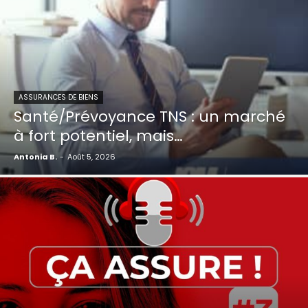
ASSURANCES DE BIENS
Santé/Prévoyance TNS : un marché
à fort potentiel, mais…
Antonia B.
-
Août 5, 2026