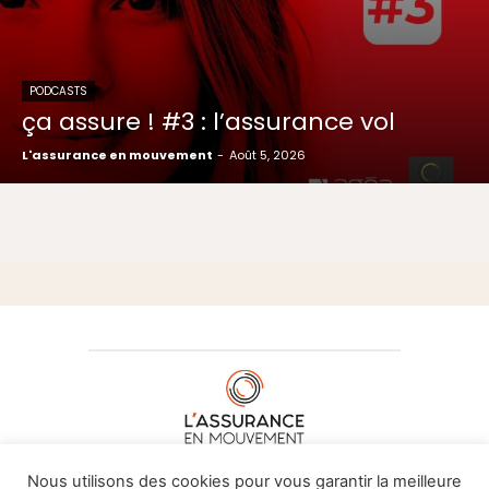
PODCASTS
ça assure ! #3 : l’assurance vol
L'assurance en mouvement
-
Août 5, 2026
À PROPOS DE NOUS
•
CONTACT
Nous utilisons des cookies pour vous garantir la meilleure