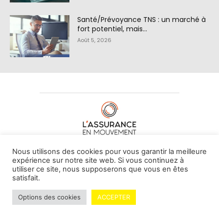
Santé/Prévoyance TNS : un marché à
fort potentiel, mais…
Août 5, 2026
À PROPOS DE NOUS
•
CONTACT
Nous utilisons des cookies pour vous garantir la meilleure
expérience sur notre site web. Si vous continuez à
utiliser ce site, nous supposerons que vous en êtes
satisfait.
© L'assurance en mouvement -
By Vovoxx Média
Options des cookies
ACCEPTER
Mentions légales
Contributeurs