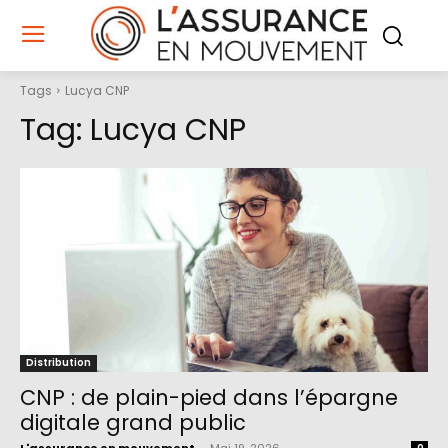
Tags
Lucya CNP
Tag:
Lucya CNP
Distribution
CNP : de plain-pied dans l’épargne
digitale grand public