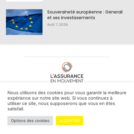
Souveraineté européenne : Generali
et ses investissements
Août 7, 2026
À PROPOS DE NOUS
•
CONTACT
Nous utilisons des cookies pour vous garantir la meilleure
expérience sur notre site web. Si vous continuez à
utiliser ce site, nous supposerons que vous en êtes
satisfait.
© L'assurance en mouvement -
By Vovoxx Média
Options des cookies
ACCEPTER
Mentions légales
Contributeurs