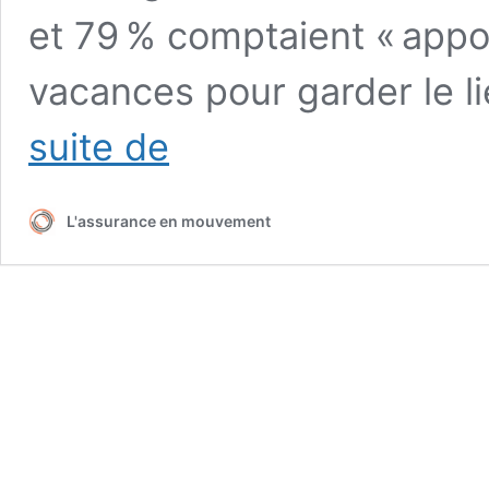
et 79 % comptaient « appor
vacances pour garder le l
Dans
suite de
l’assurance,
58%
pratiquent
L'assurance en mouvement
les
« tracances »
!