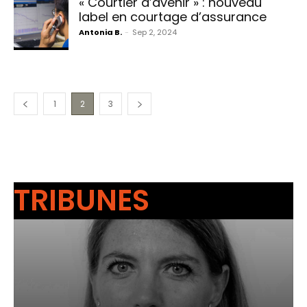
« Courtier d’avenir » : nouveau
label en courtage d’assurance
Antonia B.
-
Sep 2, 2024
1
2
3
TRIBUNES