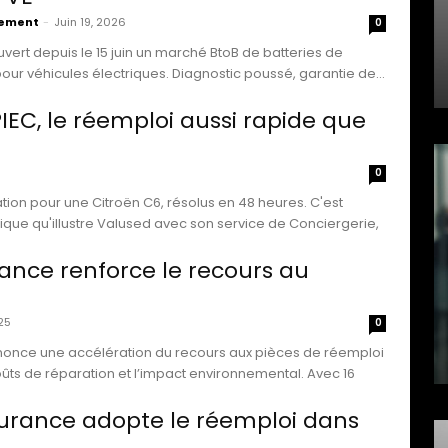
vement
-
Juin 19, 2026
0
vert depuis le 15 juin un marché BtoB de batteries de
our véhicules électriques. Diagnostic poussé, garantie de...
PIEC, le réemploi aussi rapide que
0
tion pour une Citroën C6, résolus en 48 heures. C'est
ue qu'illustre Valused avec son service de Conciergerie,
rance renforce le recours au
25
0
nonce une accélération du recours aux pièces de réemploi
oûts de réparation et l’impact environnemental. Avec 16
urance adopte le réemploi dans