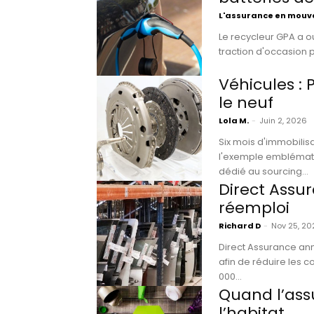
L'assurance en mou
Le recycleur GPA a ou
traction d'occasion p
Véhicules : 
le neuf
Lola M.
-
Juin 2, 2026
Six mois d'immobilisa
l'exemple emblématiq
dédié au sourcing...
Direct Assu
réemploi
Richard D
-
Nov 25, 20
Direct Assurance an
afin de réduire les c
000...
Quand l’ass
l’habitat