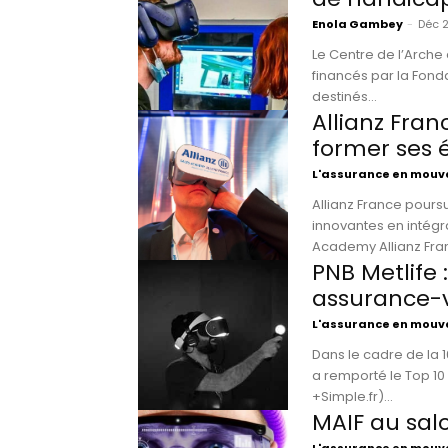
Enola Gambey
-
Déc 2
Le Centre de l’Arche 
financés par la Fonda
destinés...
Allianz Franc
former ses 
L'assurance en mou
Allianz France pours
innovantes en intégran
Academy Allianz Fran
PNB Metlife :
assurance-
L'assurance en mou
Dans le cadre de la
a remporté le Top 10 
+Simple.fr)...
MAIF au salon