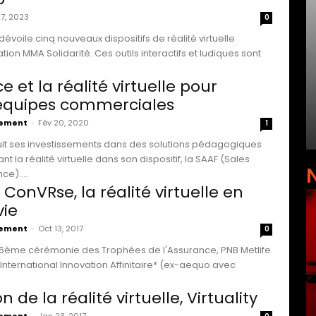
7, 2023
0
dévoile cinq nouveaux dispositifs de réalité virtuelle
tion MMA Solidarité. Ces outils interactifs et ludiques sont
e et la réalité virtuelle pour
équipes commerciales
vement
-
Fév 20, 2020
1
uit ses investissements dans des solutions pédagogiques
t la réalité virtuelle dans son dispositif, la SAAF (Sales
ce)....
 ConVRse, la réalité virtuelle en
vie
vement
-
Oct 13, 2017
0
 16ème cérémonie des Trophées de l'Assurance, PNB Metlife
International Innovation Affinitaire* (ex-aequo avec
 de la réalité virtuelle, Virtuality