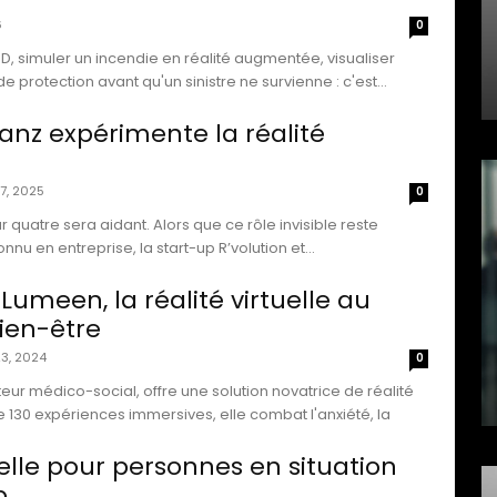
6
0
3D, simuler un incendie en réalité augmentée, visualiser
e protection avant qu'un sinistre ne survienne : c'est...
lianz expérimente la réalité
17, 2025
0
ur quatre sera aidant. Alors que ce rôle invisible reste
nu en entreprise, la start-up R’volution et...
 Lumeen, la réalité virtuelle au
bien-être
3, 2024
0
eur médico-social, offre une solution novatrice de réalité
de 130 expériences immersives, elle combat l'anxiété, la
uelle pour personnes en situation
p