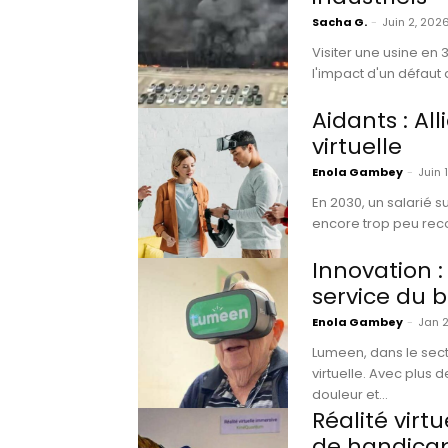
Sacha G.
-
Juin 2, 202
Visiter une usine en 
l'impact d'un défaut d
Aidants : Al
virtuelle
Enola Gambey
-
Juin 
En 2030, un salarié s
encore trop peu recon
Innovation :
service du 
Enola Gambey
-
Jan 2
Lumeen, dans le sect
virtuelle. Avec plus 
douleur et...
Réalité virt
de handica