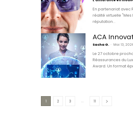
L'assurance en mou
En partenariat avec 
réalité virtuelle "Me
réputation...
ACA Innovat
Sacha G.
-
Mai 13, 202
Le 27 octobre proch
Réassurances du Lux
Award. Un format é
...
1
2
3
11