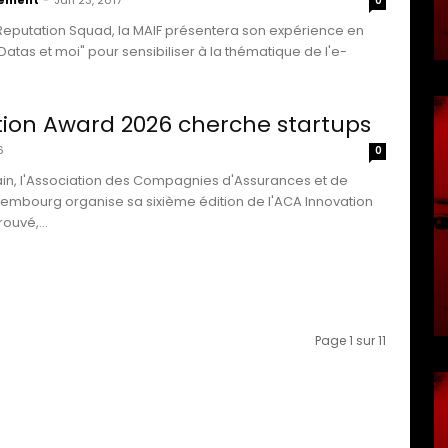
vement
-
Jan 23, 2017
0
Reputation Squad, la MAIF présentera son expérience en
s Datas et moi" pour sensibiliser à la thématique de l'e-
ion Award 2026 cherche startups
6
0
ain, l'Association des Compagnies d'Assurances et de
embourg organise sa sixième édition de l'ACA Innovation
prouvé,...
Page 1 sur 11