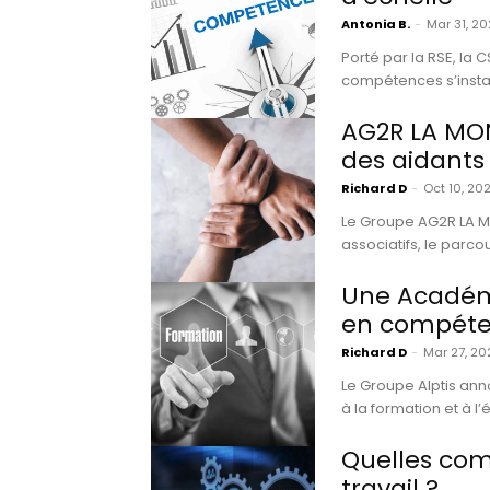
Antonia B.
-
Mar 31, 2
Porté par la RSE, la 
compétences s’instal
AG2R LA MON
des aidants
Richard D
-
Oct 10, 20
Le Groupe AG2R LA MO
associatifs, le parco
Une Académ
en compét
Richard D
-
Mar 27, 20
Le Groupe Alptis anno
à la formation et à 
Quelles com
travail ?