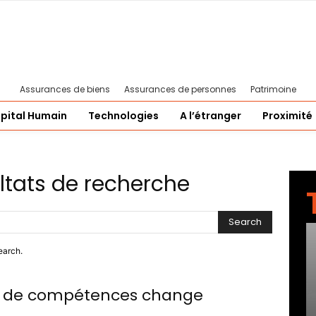
Assurances de biens
Assurances de personnes
Patrimoine
pital Humain
Technologies
A l’étranger
Proximité
ltats de recherche
Search
earch.
 de compétences change