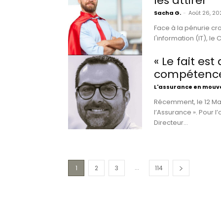
les attirer
Sacha G.
-
Août 26, 20
Face à la pénurie cr
« Le fait es
compétence
L'assurance en mou
Récemment, le 12 Mar
l’Assurance ». Pour l
Directeur...
...
1
2
3
114