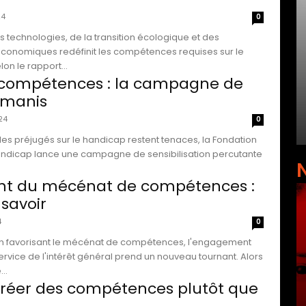
24
0
s technologies, de la transition écologique et des
onomiques redéfinit les compétences requises sur le
é du travail. Selon le rapport...
x compétences : la campagne de
umanis
24
0
les préjugés sur le handicap restent tenaces, la Fondation
ndicap lance une campagne de sensibilisation percutante
t du mécénat de compétences :
 savoir
4
0
ion favorisant le mécénat de compétences, l'engagement
ervice de l'intérêt général prend un nouveau tournant. Alors
..
: créer des compétences plutôt que