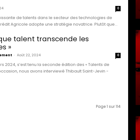
24
0
oissante de talents dans le secteur des technologies de
l'information (IT), le Crédit Agricole adopte une stratégie novatrice. Plutôt que...
t que talent transcende les
s »
vement
-
Août 22, 2024
0
s 2024, s’est tenu la seconde édition des « Talents de
’occasion, nous avons interviewé Thibault Saint-Jevin -
Page 1 sur 114