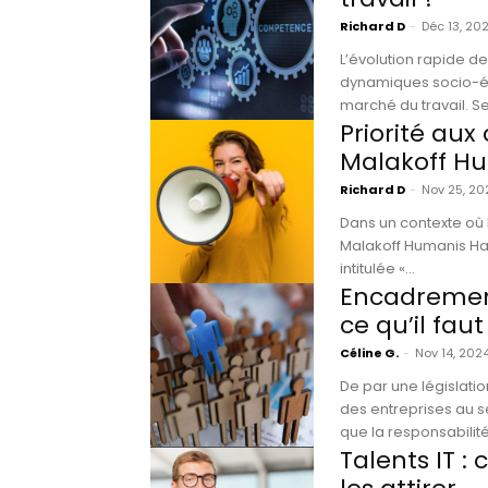
Richard D
-
Déc 13, 20
L’évolution rapide de
dynamiques socio-éc
march
Priorité au
Malakoff H
Richard D
-
Nov 25, 20
Dans un contexte où 
Malakoff Humanis Ha
intitulée «...
Encadremen
ce qu’il faut
Céline G.
-
Nov 14, 202
De par une législat
des entreprises au s
que la responsabilité.
Talents IT 