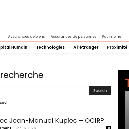
Assurances de biens
Assurances de personnes
Patrimoine
pital Humain
Technologies
A l’étranger
Proximité
 recherche
Search
earch.
vec Jean-Manuel Kupiec – OCIRP
vement
-
Jan 16, 2026
0