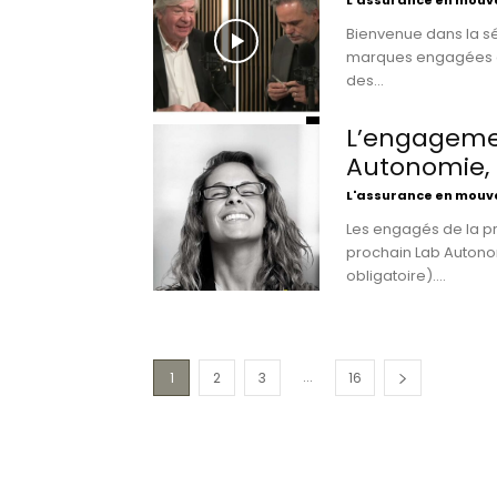
L'assurance en mou
Bienvenue dans la sé
marques engagées du
des...
L’engagemen
Autonomie, 
L'assurance en mou
Les engagés de la pr
prochain Lab Autonomi
obligatoire)....
...
1
2
3
16