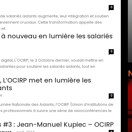
0
de salariés aidants augmente, leur intégration et soutien
deviennent cruciaux. Cette transformation appelle des
et...
 à nouveau en lumière les salariés
0
igital, L'OCIRP, le 3 Octobre dernier, voulait mettre en
xistantes pour soutenir les salariés aidants, tout en
, L’OCIRP met en lumière les
ants
24
0
urnée Nationale des Aidants, l’OCIRP (Union d’institutions de
es professionnels à suivre une série de visioconférences le
s #3 : Jean-Manuel Kupiec – OCIRP