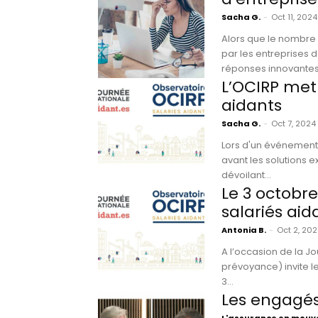
Sacha G.
-
Oct 11, 2024
Alors que le nombre 
par les entreprises 
réponses innovantes 
L’OCIRP met
aidants
Sacha G.
-
Oct 7, 2024
Lors d'un événement d
avant les solutions e
dévoilant...
Le 3 octobre
salariés aid
Antonia B.
-
Oct 2, 20
A l’occasion de la Jo
prévoyance) invite l
3...
Les engagé