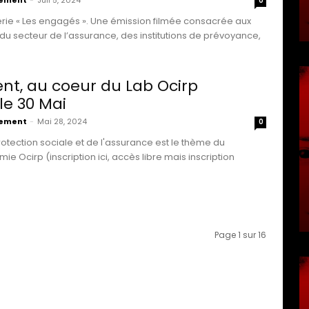
vement
-
Juil 5, 2024
0
rie « Les engagés ». Une émission filmée consacrée aux
 secteur de l’assurance, des institutions de prévoyance,
t, au coeur du Lab Ocirp
le 30 Mai
vement
-
Mai 28, 2024
0
otection sociale et de l'assurance est le thème du
e Ocirp (inscription ici, accès libre mais inscription
Page 1 sur 16