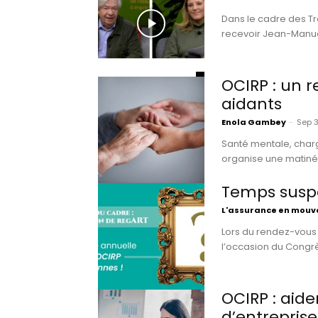
Dans le cadre des Tr
recevoir Jean-Manuel
OCIRP : un 
aidants
Enola Gambey
-
Sep 3
Santé mentale, charg
organise une matinée
Temps suspe
L'assurance en mou
Lors du rendez-vous 
l’occasion du Congrès
OCIRP : aide
d’entreprise