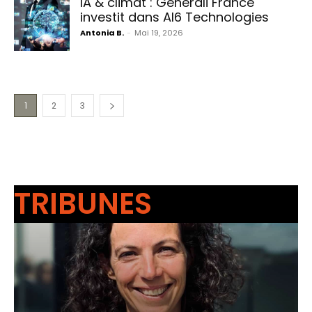
IA & climat : Generali France
investit dans AI6 Technologies
Antonia B.
-
Mai 19, 2026
1
2
3
TRIBUNES