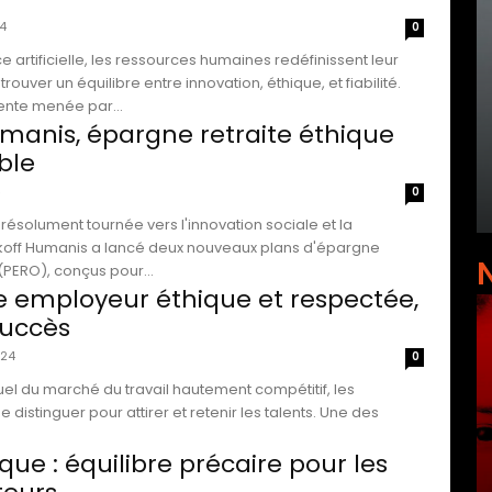
4
0
nce artificielle, les ressources humaines redéfinissent leur
rouver un équilibre entre innovation, éthique, et fiabilité.
ente menée par...
manis, épargne retraite éthique
ble
0
solument tournée vers l'innovation sociale et la
akoff Humanis a lancé deux nouveaux plans d'épargne
 (PERO), conçus pour...
employeur éthique et respectée,
succès
024
0
uel du marché du travail hautement compétitif, les
 distinguer pour attirer et retenir les talents. Une des
ique : équilibre précaire pour les