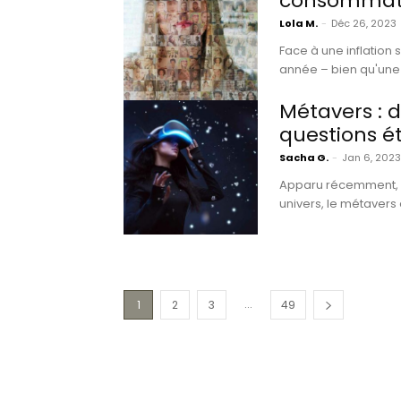
consommat
Lola M.
-
Déc 26, 2023
Face à une inflation
année – bien qu'une l
Métavers : d
questions é
Sacha G.
-
Jan 6, 2023
Apparu récemment, l
univers, le métavers 
...
1
2
3
49