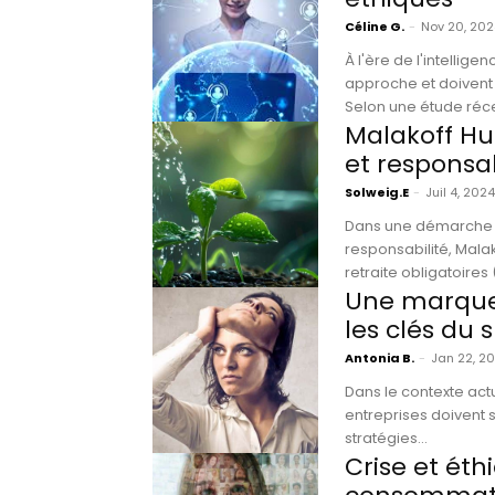
Céline G.
-
Nov 20, 202
À l'ère de l'intellige
approche et doivent t
Selon une étude réc
Malakoff Hu
et responsa
Solweig.E
-
Juil 4, 2024
Dans une démarche ré
responsabilité, Mal
retraite obligatoires
Une marque 
les clés du 
Antonia B.
-
Jan 22, 2
Dans le contexte act
entreprises doivent se
stratégies...
Crise et éth