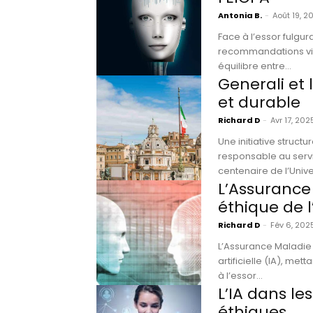
Antonia B.
-
Août 19, 2
Face à l’essor fulgura
recommandations visant à encadre
équilibre entre...
Generali et 
et durable
Richard D
-
Avr 17, 202
Une initiative structu
responsable au servi
centenaire de l’Univer
L’Assurance
éthique de l
Richard D
-
Fév 6, 202
L’Assurance Maladie 
artificielle (IA), metta
à l’essor...
L’IA dans les
éthiques