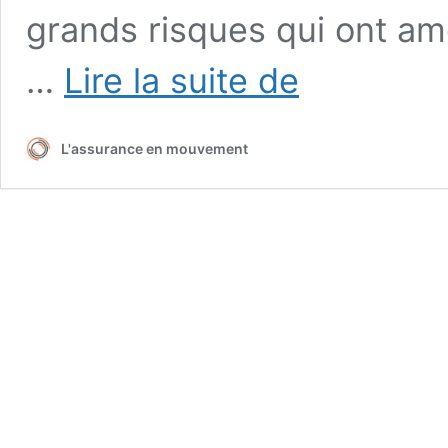
grands risques qui ont ame
ça
…
Lire la suite de
assure
#1
:
L'assurance en mouvement
expliquer
l’assurance
incendie
!