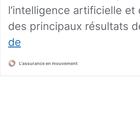
l’intelligence artificielle
des principaux résultats 
Un
de
indice
actuariel
climatique
L'assurance en mouvement
sur
les
données
françaises