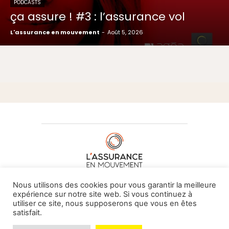
PODCASTS
ça assure ! #3 : l’assurance vol
L'assurance en mouvement
-
Août 5, 2026
À PROPOS DE NOUS
•
CONTACT
Nous utilisons des cookies pour vous garantir la meilleure
expérience sur notre site web. Si vous continuez à
utiliser ce site, nous supposerons que vous en êtes
satisfait.
© L'assurance en mouvement -
By Vovoxx Média